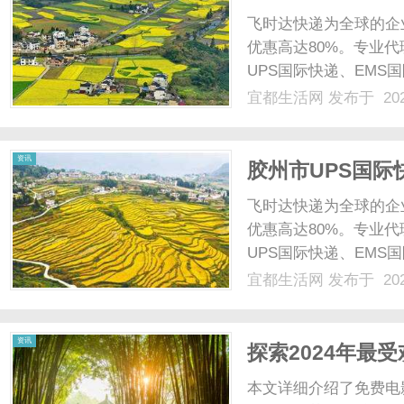
小白指导
飞时达快递为全球的企
优惠高达80%。专业代
UPS国际快递、EMS
业务。无锡梁溪区作为
宜都生活网
发布于 202
服务的需求日益增长。
客户提供专业的DHL快递..
资讯
‌胶州市UPS国
乱一键分析
飞时达快递为全球的企
优惠高达80%。专业代
UPS国际快递、EMS
业务。胶州市UPS国
宜都生活网
发布于 202
城市，经济活跃，进出
递在胶州市的运营优势...
资讯
探索2024年最
本文详细介绍了免费电