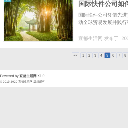
国际快件公司如
国际快件公司凭借先进
动全球贸易发展并践行
宜都生活网
发布于 202
<<
1
2
3
4
5
6
7
8
Powered by
宜都生活网
X1.0
© 2015-2020
宜都生活网
版权所有