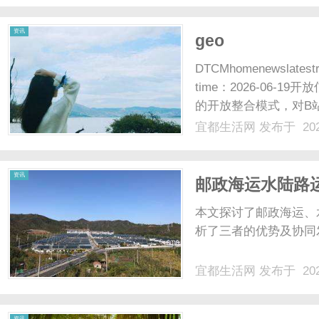
以及未来发展趋势。一、310
资讯
geo
DTCMhomenewsla
time：2026-06
的开放整合模式，对B
盖：千问实现对多平台内
宜都生活网
发布于 202
微信生态联动与分层信源体系ti
资讯
邮政海运水陆路
本文探讨了邮政海运、
析了三者的优势及协同
宜都生活网
发布于 202
资讯