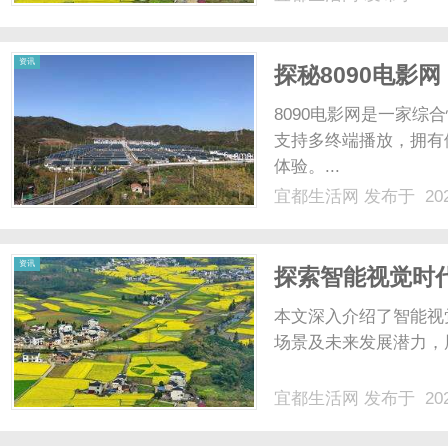
行对比分析。一、价格
在价格上极具竞争力。其家
资讯
探秘8090电影
8090电影网是一家
支持多终端播放，拥有
体验。...
宜都生活网
发布于 202
资讯
探索智能视觉时
展望
本文深入介绍了智能视
场景及未来发展潜力，展
宜都生活网
发布于 202