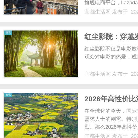
旗舰电商平台，Laza
牌定位（如LazMal
宜都生活网
发布于 202
掘金东南亚的首选。然
网
境金融与资金链条同样面临着
资讯
红尘影院：穿越
红尘影院不仅是电影放
观众对电影的热爱，成为
宜都生活网
发布于 202
资讯
2026年高性价
价！
在全球化的今天，国际
需求人士的刚需。特别
烈。那么2026年高
真实用户对深圳猴子国
宜都生活网
发布于 202