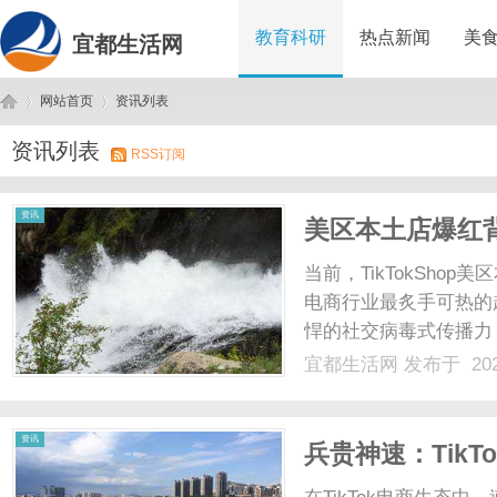
教育科研
热点新闻
美
宜都生活网
网站首页
资讯列表
资讯列表
RSS订阅
宜
›
›
资讯
美区本土店爆红
安全回国？
当前，TikTokSho
电商行业最炙手可热的超
悍的社交病毒式传播力
美区本土店在带来高客
宜都生活网
发布于 202
回国”也是行业内公认
银行账户，且......
都
资讯
兵贵神速：Tik
提升现金流周转