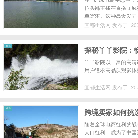
在TikTok电商生态
位头部主播在直播间疯
单需求。这种高爆发力是
一场大考。爆单意味着
宜都生活网
发布于 202
以及头程物流尾款。如
面临无钱补货、被迫断...
生
资讯
探秘丫丫影院：
丫丫影院以丰富的高清
用户追求高品质观影体验
宜都生活网
发布于 202
活
资讯
跨境卖家如何挑选
随着全球电商红利的战
人口红利，成为了中国