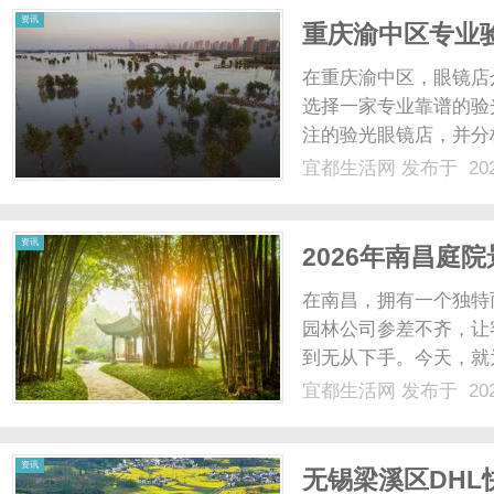
资讯
重庆渝中区专业
头好？
在重庆渝中区，眼镜店
选择一家专业靠谱的验
注的验光眼镜店，并分
视美视光中心专业服务
宜都生活网
发布于 202
锁眼视光机构，有着正
式，定位为市民身边的专业
资讯
2026年南昌庭
出新高度！
在南昌，拥有一个独特
园林公司参差不齐，让
到无从下手。今天，就
林有限公司，它能为你
宜都生活网
发布于 202
服务，一站式解决园林
多个环节衔接不畅的问题。
资讯
无锡梁溪区DHL