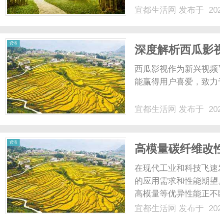
宜都生活网
发布于 202
资讯
深度解析西瓜影
西瓜影视作为新兴视频
能赢得用户喜爱，致力于
宜都生活网
发布于 202
资讯
高模量碳纤维改性
潮流
在现代工业和科技飞速
的应用需求和性能期望
高模量等优异性能正不
310HMF40，则以
宜都生活网
发布于 202
入分析310HMF40