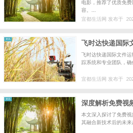
电影，推荐了优质免费
容。...
宜都生活网
发布于 202
资讯
飞时达快递国际
决方案
飞时达快递国际文件运
踪系统和专业团队，确
宜都生活网
发布于 202
资讯
深度解析免费视
本文深入探讨了免费视
其融合新技术后的未来趋