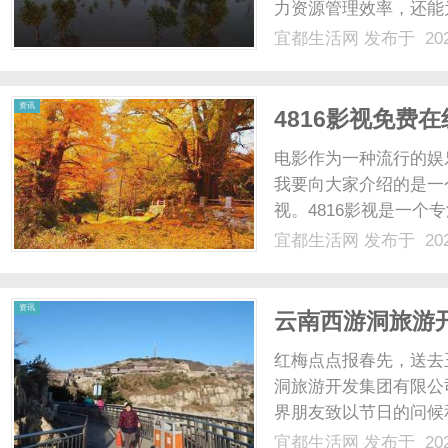
力资源管理效率，还能
件系统具备高度的自动
宜都生活网
发布于 202
动化处理，可以极大地
网
将人力资源的管理工作交给
资讯
4816影视免费
电影作为一种流行的娱
我要向大家介绍的是一
视。4816影视是一
众多最热门的电影资源
宜都生活网
发布于 202
片等等。无论你喜欢什
品。与其他在线观影平台不
资讯
云南西游洞旅游
员工向全国人民
红梅点点报春先，送去
洞旅游开发集团有限公
界朋友致以节日的问候
心想事成，万事如意！
宜都生活网
发布于 202