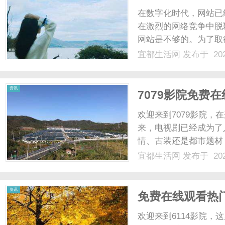
在数字化时代，网站已
在激烈的网络竞争中脱
网站是不够的。为了取
能和搜索引擎排名。首
宜都生活网
发布于 202
亮、流畅和易用的网站
计，使其符合现代审美并与
资讯
7079影院免费
欢迎来到7079影院
来，电视剧已经成为了
情、古装还是都市题材，
力于为观众提供高清、
宜都生活网
发布于 202
7079影院拥有丰富
佳作，都能在这里找到合适
资讯
免费在线观看热门
欢迎来到6114影院