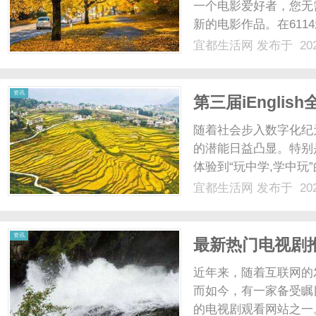
一个电影爱好者，您无
新的电影作品。在61
台。无论是动作片、爱
宜都生活网
发布于 202
口味。您可以通过我们
尽情探索最热门的电影。61
资讯
第三届iEngli
随着社会步入数字化纪
的潜能日益凸显。特别
体验到“玩中学,学中玩
19日)晚上7点,国内首个
宜都生活网
发布于 202
的第三届iEnglish全国
资讯
最新热门电视剧推
视剧》
近年来，随着互联网的
而如今，有一家备受瞩
的电视剧观看网站之一