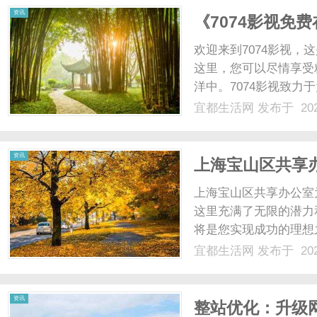
资讯
《7074影视免
世界
欢迎来到7074影视
这里，您可以尽情享受
洋中。7074影视致
国内外最火爆的电视剧
宜都生活网
发布于 202
市剧、悬疑剧还是爱情
最热、最精彩的影视作品，
资讯
上海宝山区共享
潜力
上海宝山区共享办公室
这里充满了无限的潜力
将是您实现成功的理想
坐落在宝山区中心区域
宜都生活网
发布于 202
的居民还是来自外地的
地。其次，上海宝山区共享
资讯
整站优化：升级