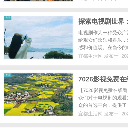
集团发展进程中极不平
续写辉煌的一年。一年来，
资讯
探索电视剧世界
电视剧作为一种受众广
给观众们欢乐和娱乐，
感和价值观。在当今的
类型和题材，给观众们
宜都生活网
发布于 202
剧大全中的爱情剧。爱
人与人之间的情感纠葛和感
资讯
7026影视免费
【7026影视免费在
众们对于电视剧的观看
众的首选平台，提供了
地舒适地观看。702
宜都生活网
发布于 202
台。它汇集了国内外各
集等，满足了观众们的不同