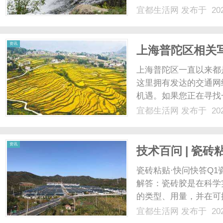
在线观看最火的电视剧
宜都生活网
发布于 202
为一家专注于电视剧资
内热播剧、美剧、韩剧还是
资讯
上海普陀区相关
租信息
上海普陀区一直以来都
这里拥有发达的交通网
机遇。如果您正在寻找
的写字楼出租信息可能
宜都生活网
发布于 202
辖区面积广阔，拥有着
的地铁网络，数条主要线路
资讯
技术百问 | 瓷
瓷砖粘贴·快问快答Q
解答：瓷砖胶是在科学
的类型、用量，并在可
均一、稳定的。任何的
宜都生活网
发布于 202
量。有测试表明：掺入