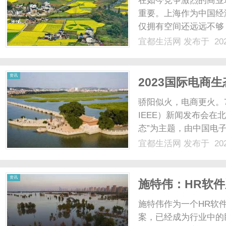
在如今竞争激烈的商业
重要。上海作为中国经
仅拥有空间还远远不够
键。我所在的写作团队
宜都生活网
发布于 202
全面且详细的上海写字
站式办公解决方案，助您在
生
资讯
2023国际电商
骄阳似火，电商更火。7
IEEE）新闻发布会在
态”为主题，由中国电
河北分社主办，由中国
宜都生活网
发布于 202
局、肃宁县人民政府共
活
王宁致欢迎词，从根源上阐
资讯
施特伟：HR软
施特伟作为一个HR软
案，已经成为行业中的