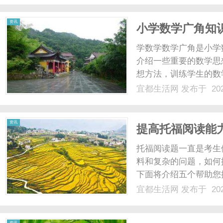
伤，出现空鼓、脱落的风险增
资讯
小学数学广角知
学数学数学广角是小学
介绍一些重要的数学思
想方法，训练学生的数
数学广角中，学生可以
宜都生活网
发布于 202
用所学的数学知识来解
发学生的学习兴趣和求知欲
资讯
提高托福阅读能
托福阅读题一直是考生
料和复杂的问题，如何
下面将介绍五个帮助您
是提高阅读能力的基础
宜都生活网
发布于 202
与托福阅读题类型相似
思路。其次，提高阅读速度
资讯