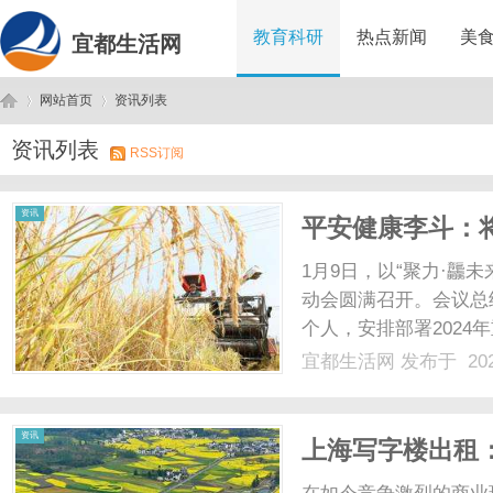
教育科研
热点新闻
美
宜都生活网
网站首页
资讯列表
资讯列表
RSS订阅
宜
›
›
资讯
平安健康李斗：
1月9日，以“聚力·龘未
动会圆满召开。会议总
个人，安排部署2024
定向领航！平安健康董
宜都生活网
发布于 202
构以上管理干部、非医
加会议。会议......
都
资讯
上海写字楼出租