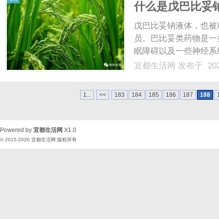
什么是戊巴比妥
戊巴比妥钠液体，也被
员。巴比妥类药物是一
眠障碍以及一些神经系
药、催眠药以及抗癫痫
宜都生活网
发布于 202
基丁酸）的抑制作用，
由于其镇静作用，戊巴比妥
1...
<<
183
184
185
186
187
188
Powered by
宜都生活网
X1.0
© 2015-2020
宜都生活网
版权所有