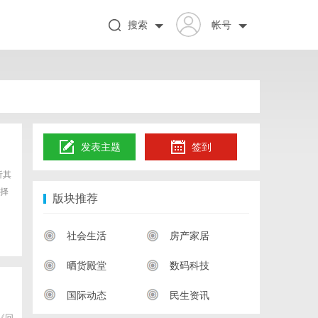
搜索
帐号
发表主题
签到
析其
择
版块推荐
社会生活
房产家居
晒货殿堂
数码科技
国际动态
民生资讯