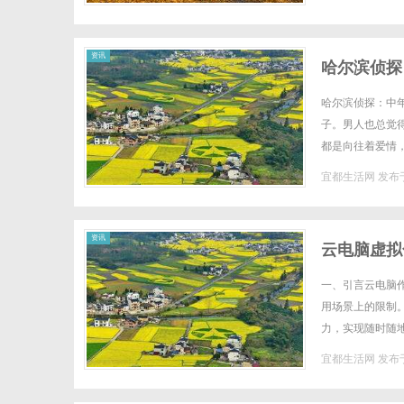
资讯
哈尔滨侦探
哈尔滨侦探：中
子。男人也总觉
都是向往着爱情
她的心便很容易被
宜都生活网
发布于
资讯
云电脑虚拟
一、引言云电脑
用场景上的限制
力，实现随时随
底层物理资源抽象
宜都生活网
发布于