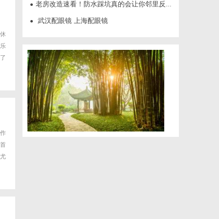
老房改造速看！防水踩坑真的会让你邻里反目
●
武汉配眼镜 上海配眼镜
●
休
乐
了
作
首
尤