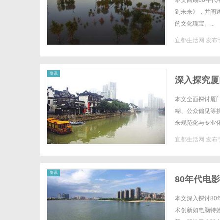
本文回顾80年代
到未来》，并阐
的文化瑰宝。...
宜都生活网
发布于
生
资讯
深入探究厦
本文全面探讨厦
糊、公众偏见等
来规范化与专业化
宜都生活网
发布于
活
资讯
80年代电
本文深入探讨80
术创新如电脑特