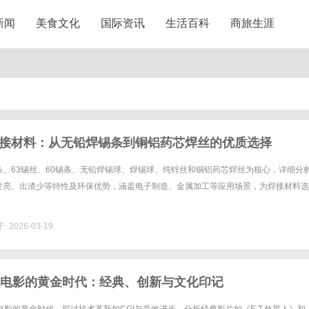
新闻
美食文化
国际资讯
生活百科
商旅生涯
接材料：从无铅焊锡条到铜铝药芯焊丝的优质选择
条、63锡丝、60锡条、无铅焊锡球、焊锡球、纯锌丝和铜铝药芯焊丝为核心，详细分
发亮、出渣少等特性及环保优势，涵盖电子制造、金属加工等应用场景，为焊接材料选
.
 2026-03-19
代电影的黄金时代：经典、创新与文化印记