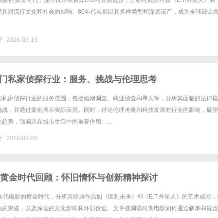
电影的黄金时代，探讨技术革新如CGI与音效进步，分析经典影片如《E.T.外星人》和
述其对流行文化和社会的影响。80年代电影以其多样类型和深远遗产，成为全球观众
 2026-03-19
门私家侦探行业：服务、挑战与伦理思考
门私家侦探行业的服务范围，包括婚姻调查、商业侦查和寻人等，分析其面临的法律模
挑战，并通过案例展示实际应用。同时，讨论伦理考量和科技发展对行业的影响，展望
趋势，强调其在城市生活中的重要作用。...
 2026-03-20
影黄金时代回顾：怀旧情怀与创新精神探讨
年代电影的黄金时代，分析其经典作品如《回到未来》和《E.T.外星人》的艺术成就，
效的突破，以及深远的文化影响和怀旧价值。文章强调该时期电影如何通过叙事和视觉