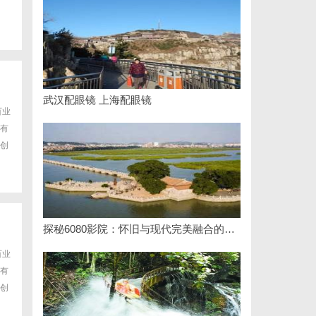
武汉配眼镜 上海配眼镜
百业
有
创
探秘6080影院：怀旧与现代完美融合的观影圣地
百业
有
创