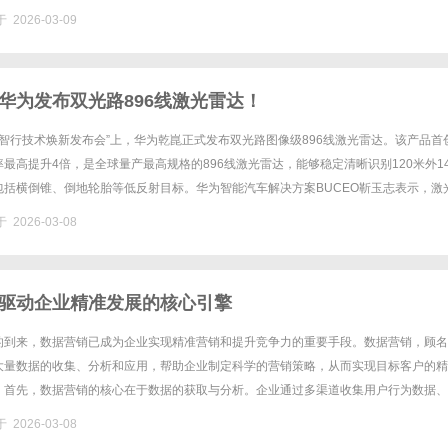
造一站式细胞级抗衰解决方案，59年专研，只为这一刻的美丽绽放......
 2026-03-09
华为发布双光路896线激光雷达！
蒙智行技术焕新发布会”上，华为乾崑正式发布双光路图像级896线激光雷达。该产品首
最高提升4倍，是全球量产最高规格的896线激光雷达，能够稳定清晰识别120米外1
包括横倒锥、倒地轮胎等低反射目标。华为智能汽车解决方案BUCEO靳玉志表示，激
以叫“点云成像”，是因为其精度不够高的时候，看......
 2026-03-08
驱动企业精准发展的核心引擎
的到来，数据营销已成为企业实现精准营销和提升竞争力的重要手段。数据营销，顾名
大量数据的收集、分析和应用，帮助企业制定科学的营销策略，从而实现目标客户的精
。首先，数据营销的核心在于数据的获取与分析。企业通过多渠道收集用户行为数据、
数据等，利用大数据技术进行整合和清洗，确保数据的准确性和完整性。基于......
 2026-03-08