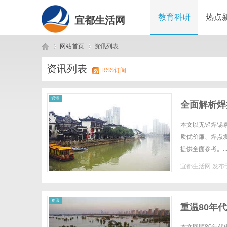
教育科研
热点
宜都生活网
网站首页
资讯列表
资讯列表
RSS订阅
宜
›
›
资讯
全面解析焊
本文以无铅焊锡
质优价廉、焊点
提供全面参考。..
宜都生活网
发布于
都
资讯
重温80年