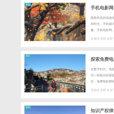
资讯
手机电影网
随着科技的迅速
闲时光，手机都
趣。手机电影网
人们的观影习惯。
宜都生活网
发布于
资讯
探索免费电
在数字时代，电
为一种新兴的观
先，免费电影网
其是在热门影片上
宜都生活网
发布于
资讯
知识产权律