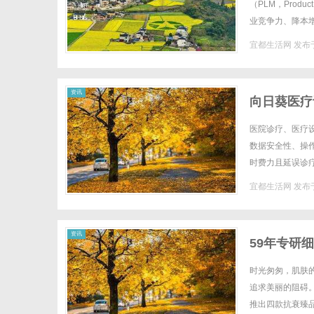
（PLM，Prod
业竞争力、降本
能、实施优势及未
宜都生活网
发布于
资讯
向日葵医疗
医院诊疗、医疗
数据安全性、操
时费力且延误诊
安全体系与操作追
宜都生活网
发布于
资讯
59年专研细
时光匆匆，肌肤
追求美丽的阻碍。
推出四款抗衰臻