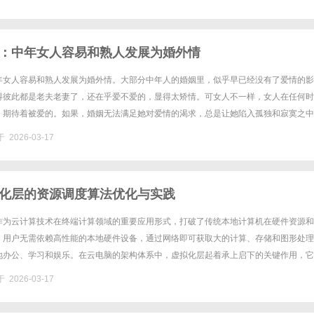
：中年女人容易和熟人发展为婚外情
年女人容易和熟人发展为婚外情。大部分中年人的婚姻里，似乎早已经没有了爱情的影
得彼此都是老夫老妻了，还在乎爱不爱的，显得太矫情。可女人不一样，女人在任何时
，期待着被爱的。如果，婚姻无法满足她对爱情的渴求，总是让她陷入孤独和寂寞之中
婚外的温暖所打动。中年女人，大多容易和以下几种“熟人”，发展婚外爱情。......
 2026-03-17
化层的资源调度算法优化与实践
作为云计算技术在终端计算领域的重要应用形式，打破了传统本地计算机在硬件资源和
。用户无需依赖高性能的本地硬件设备，通过网络即可获取大的计算、存储和图形处理
地办公、学习和娱乐。在云电脑的架构体系中，虚拟化层起着承上启下的关键作用，它
为虚拟资源，并通过资源调度算法将这些虚拟资源合理分配给不同的云电脑实......
 2026-03-17