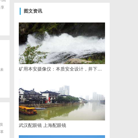
《回
共享
图文资讯
矿用本安摄像仪：本质安全设计，井下高危区域放心用
未
技
武汉配眼镜 上海配眼镜
革