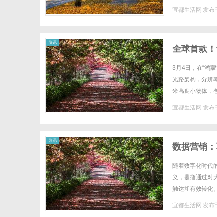
料与科研沉淀，打
宜都生活网
发布于
资讯
全球首款！
3月4日，在“鸿
光路架构，分辨率
米高度小物体，
达所形成的图像之所
宜都生活网
发布于
资讯
数据营销：
随着数字化时代
义，是指通过对
触达和有效转化
买数据、社交媒体
宜都生活网
发布于