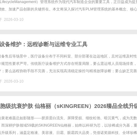
uctLifecycleManagement）管理系统作为现代汽车制造企业的重要工具，正日益成为
增效、加速产品创新的关键所在。本文将深入探讨汽车PLM管理系统的基本概念、核
来发展趋势，帮助读者全面理解这一行业的重要性......
 2026-03-10
设备维护：远程诊断与运维专业工具
设备售后等场景中，医疗设备分布于不同科室、部分部署在边远地区，且对运维及时性
作规范性要求严苛。传统医疗设备维护方式存在明显局限，要么需运维人员现场排查，
疗；要么远程协助手段不完善，无法实现高清稳定操控与精准故障诊断；要么缺乏完善
溯功能，难以满足医疗数据合规要求。向日葵远程控制软件依托专业技术方案......
 2026-03-10
胞级抗衰护肤 仙格丽（sKINGREEN）2026臻品全线升
的衰老难题总如影随形——胶原蛋白流失、屏障受损、细纹松弛、暗沉黄气，成为无数
而深耕护肤领域59载的SKINGREEN仙格丽，始终以科研为芯，以珍稀成分为基，
品升级系列，涵盖定格液、美容液、日霜、眼霜四大品类，凭借诺奖级科技、全球珍稀