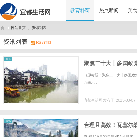
教育科研
热点新闻
美
宜都生活网
网站首页
资讯列表
资讯列表
RSS订阅
宜
›
›
资讯
聚焦二十大丨多国政
（原标题：聚焦二十大丨多国政
并表示，...
宜都生活网
发布于 2023-03-0
都
资讯
合理且高效！瓦塞尔战7