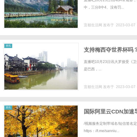
直播吧10月23日讯NBA常规赛，
中，三分8中4、没有罚...
宜都生活网
发布于 2023-03-0
生
资讯
支持梅西夺世界杯吗
直播吧10月23日讯大罗接受《
是巴西，...
宜都生活网
发布于 2023-03-0
活
资讯
国际阿里云CDN加速
/视频服务定制带域名/短信签名
https：//t.me/sanniu...