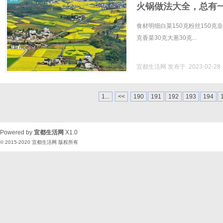
火锅做法大全，总有
食材明细白菜150克粉丝150克韭
克香菜30克大葱30克...
宜都生活网
发布于 2023-02-2
1...
<<
190
191
192
193
194
Powered by
宜都生活网
X1.0
© 2015-2020
宜都生活网
版权所有