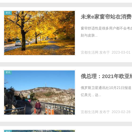
资讯
未来e家窗帘站在消费
窗帘舒适性是很多用户都不会考
刻与皮肤...
宜都生活网
发布于 2023-03-0
资讯
俄总理：2021年欧
录
俄罗斯卫星通讯社10月21日报
亿美元，达...
宜都生活网
发布于 2023-02-2
资讯