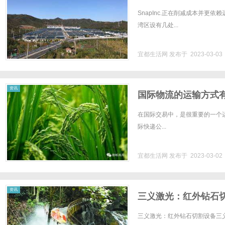
SnapInc.正在削减成本并更
湾区设有几处...
宜都生活网
发布于 2023-03-0
资讯
国际物流的运输方式
在国际交易中，是很重要的一个
际快递公...
宜都生活网
发布于 2023-03-0
资讯
三义激光：红外钻石
三义激光：红外钻石切割设备三义