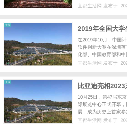
业中的使用量还是很大
宜都生活网
发布于 202
的发展，煤泥烘干机的使用也
中科领向小马从事煤.....
资讯
2019年全国大
杰出团队
在2019年10月，中
软件创新大赛在深圳落
化部、中国教育部和中
新大赛吸引了全国各地的
宜都生活网
发布于 202
参赛者的踊跃报名。经
大赛最终产生了......
资讯
比亚迪亮相202
10月25日，第47届东
际展览中心正式开幕，
展，成为历史上首家参
比亚迪亮相2023东京
宜都生活网
发布于 202
该车型将于2024年