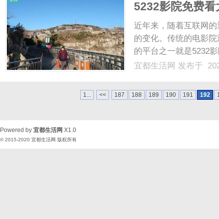
5232影院免费
近年来，随着互联网的
的变化。传统的电影院
的平台之一就是523
的关注和喜爱。首先，
宜都生活网
发布于 202
是最新上映的大片还是
欢的电影。而且，这些电影
1...
<<
187
188
189
190
191
192
Powered by
宜都生活网
X1.0
© 2015-2020
宜都生活网
版权所有