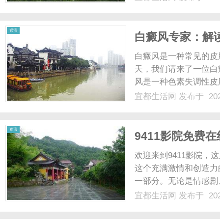
是在输入文字还是语音
化为文字，并进行相应的处.
资讯
白癜风专家：解
白癜风是一种常见的皮
天，我们请来了一位白
风是一种色素失调性皮
于患者体内的黑色素细
宜都生活网
发布于 202
自身免疫性疾病，即患
究人员最近发现，遗传因素
资讯
9411影院免费
欢迎来到9411影院
这个充满激情和创造力
一部分。无论是情感剧
题材的需求。作为一个
宜都生活网
发布于 202
一部电视剧的重要性。
资源，确保您能够在第一时