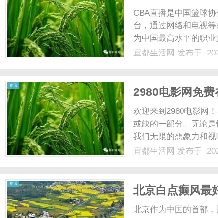
CBA直播是中国篮球协会联赛（
台，通过网络和电视等
为中国最高水平的职业
CBA直播则成为他们
宜都生活网
发布于 202
广大篮球迷。无论身处
CB......
资讯
2980电影网免
欢迎来到2980电影
或缺的一部分。无论是
我们无限的想象力和视
影平台，为广大电影爱
宜都生活网
发布于 202
影网，你可以尽情畅享
供了最新、最火爆的电影资
资讯
北京白点癫风最
北京作为中国的首都，