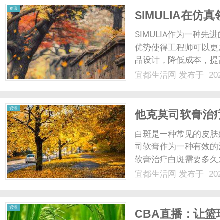
资讯
SIMULIA在
SIMULIA作为一种
优势使得工程师可以更
品设计，降低成本，提
SIMULIA将会发挥越来
宜都生活网
发布于 202
资讯
他克莫司软膏治
白斑是一种常见的皮肤
司软膏作为一种有效的
软膏治疗白斑需要多久
主要成分是他克莫司。
宜都生活网
发布于 202
活性，从而减少对自身
以促进黑素细胞的再生和分
资讯
CBA直播：让