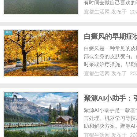
有时间去做自己喜欢的
下载应运而生，为我们
宜都生活网
发布于 202
赚下载有着丰富多样的
网
等公交车、排队、等人、午
资讯
白癜风的早期症
白癜风是一种常见的皮
部或全身的皮肤变白。
时采取治疗措施。早期
患者可能患有白癜风：
宜都生活网
发布于 202
的白色斑块。这些白斑
过几厘米。白斑的形状通常
资讯
聚源AI小助手：
聚源AI小助手是一款
言处理、机器学习等技
助和解决方案。聚源A
能问答、智能推荐等。
宜都生活网
发布于 202