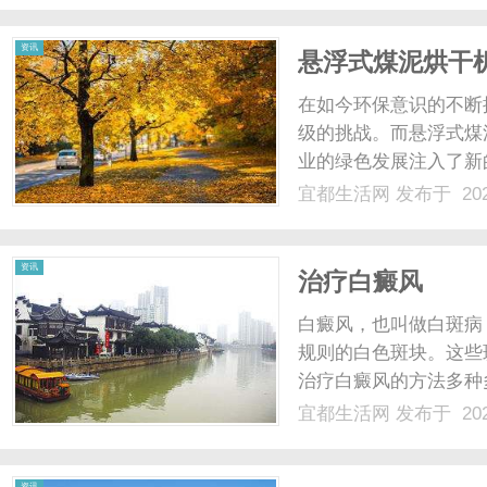
车品牌，仰望也首次.....
资讯
悬浮式煤泥烘干
在如今环保意识的不断
级的挑战。而悬浮式煤
业的绿色发展注入了新
干机采用了先进的悬浮
宜都生活网
发布于 202
提高煤泥的燃烧效率。
粒，然后在热流动环境中进
资讯
治疗白癜风
白癜风，也叫做白斑病
规则的白色斑块。这些
治疗白癜风的方法多种
激光治疗是一种常见的
宜都生活网
发布于 202
进黑色素的生成，帮助
才能见效，但是效果较好。2
资讯