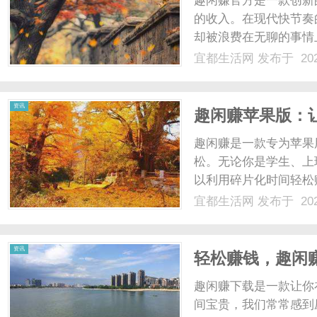
趣闲赚官方是一款创新
的收入。在现代快节奏
却被浪费在无聊的事情
的方式来利用他们的闲
宜都生活网
发布于 202
上下载并安装该应用，
任务和活动包括但不限于：
生
资讯
趣闲赚苹果版：
趣闲赚是一款专为苹果
松。无论你是学生、上
以利用碎片化时间轻松
方式。首先，你可以通
宜都生活网
发布于 202
App、参与问卷调查
活
可以兑换成现金或其他实物
资讯
轻松赚钱，趣闲
趣闲赚下载是一款让你
间宝贵，我们常常感到