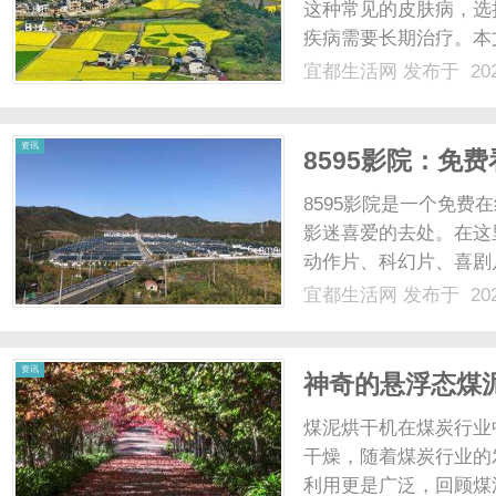
这种常见的皮肤病，选
疾病需要长期治疗。本
北京协和医院。作为中
宜都生活网
发布于 202
一直处于国内领先地位
进的治疗设备，同时也进行
资讯
8595影院：免
8595影院是一个免
影迷喜爱的去处。在这
动作片、科幻片、喜剧
体验也非常友好，您可
宜都生活网
发布于 202
照影片类型、地区、年
供了高清的视频画质，让您
资讯
神奇的悬浮态煤
煤泥烘干机在煤炭行业
干燥，随着煤炭行业的
利用更是广泛，回顾煤