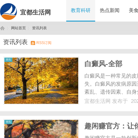
教育科研
热点新闻
美
宜都生活网
网站首页
资讯列表
资讯列表
RSS订阅
宜
›
›
资讯
白癜风-全部
白癜风是一种常见的皮
失。白癜风的发病原因
紊乱、遗传因素、自身
危险，但却给患者带来
宜都生活网
发布于 202
现为皮肤上出现白色斑
风的斑块可以出现在身体的
都
资讯
趣闲赚官方：让