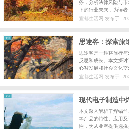
务，分析法律风险与市
下的行业未来，为读者提
宜都生活网
发布于 202
资讯
思途客：探索旅
思途客是一种将旅行与
反思和成长。本文探讨
心智发展和社会文化交
励读者在旅行中融入反
宜都生活网
发布于 202
资讯
现代电子制造中
片的无铅环保选
本文深入解析了焊锡丝
等产品的特性、应用及
性，为从业者提供选择指