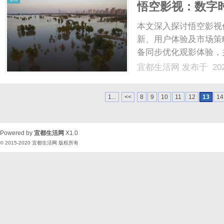
悟空影视：数字
本文深入探讨悟空影视
新、用户体验及市场策
备同步优化观影体验，
展国际市场和沉浸式技术
宜都生活网
发布于 202
1...
<<
8
9
10
11
12
13
14
Powered by
宜都生活网
X1.0
© 2015-2020
宜都生活网
版权所有