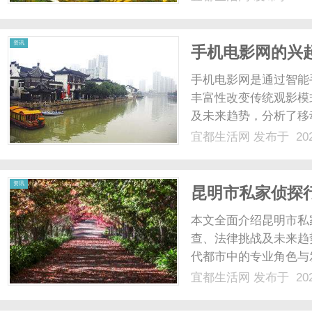
资讯
手机电影网的兴
与挑战
手机电影网是通过智能
丰富性改变传统观影模
及未来趋势，分析了移
宜都生活网
发布于 202
资讯
昆明市私家侦探
本文全面介绍昆明市私
查、法律挑战及未来趋
代都市中的专业角色与
宜都生活网
发布于 202