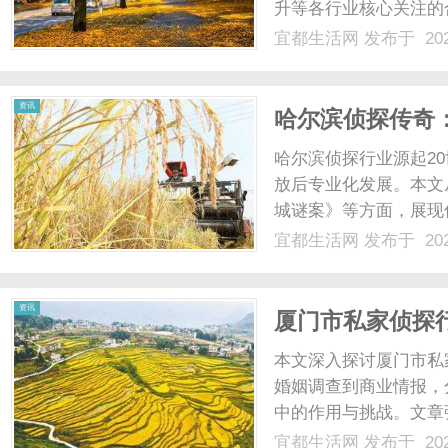
升等各行业核心关注的
宜都生活网
发布于 202
网
资讯
哈尔滨侦探传奇
哈尔滨侦探行业源起2
放后专业化发展。本文
城谜案》等方面，展现
用如无人机和大数据的
宜都生活网
发布于 202
侦探作为冰城特色，体现
资讯
厦门市私家侦探
织的角落
本文深入探讨厦门市私
婚姻调查到商业情报，
中的作用与挑战。文章
势，为读者提供全面视角
宜都生活网
发布于 202