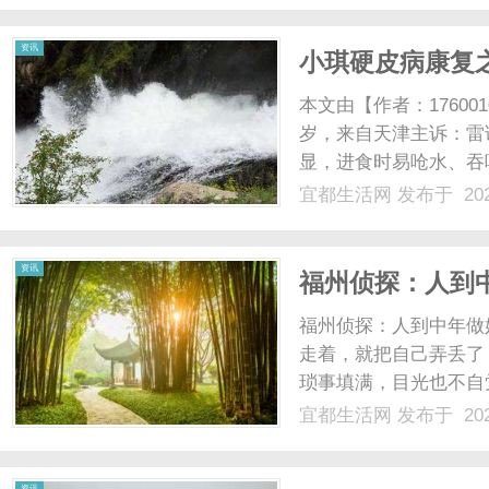
资讯
小琪硬皮病康复
本文由【作者：17600
岁，来自天津主诉：雷
显，进食时易呛水、吞
秘困扰；经过正规医院
宜都生活网
发布于 202
病、雷诺氏病；尽管小
但效果始终未能满足她的期
资讯
福州侦探：人到
福州侦探：人到中年做
走着，就把自己弄丢了
琐事填满，目光也不自
句疏忽、一个冷淡的表
宜都生活网
发布于 202
难眠。久而久之，翻旧
们很少静下来想一想：这样
资讯