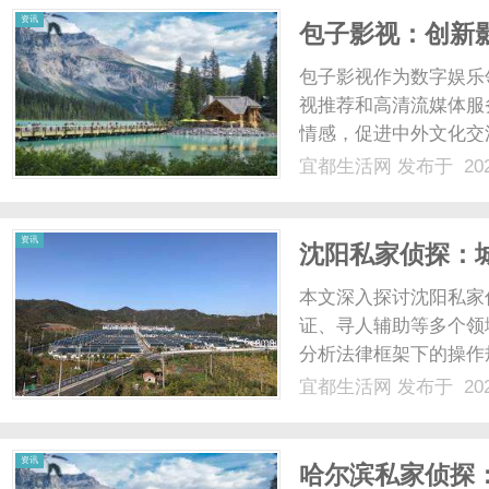
资讯
包子影视：创新
包子影视作为数字娱乐
视推荐和高清流媒体服
情感，促进中外文化交
慧娱乐生态系统。...
宜都生活网
发布于 202
资讯
沈阳私家侦探：
本文深入探讨沈阳私家
证、寻人辅助等多个领
分析法律框架下的操作
生活中的真实作用与未来
宜都生活网
发布于 202
资讯
哈尔滨私家侦探