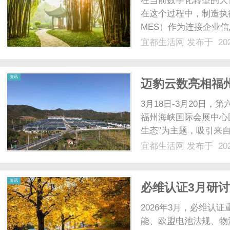
在当前数字化转型的大
在这个过程中，制造执行系统（
MES）作为连接企业
造企业实现智能化管理
宜都生活网
发布于 202
传统重工业背景的城市
业的转型与......
生
资讯
迈豹云数亮相福州
掘金全球
3月18日-3月20日
福州海峡国际会展中心
生态”为主题，吸引来
业观众前来打卡。迈豹
宜都生活网
发布于 202
分交流，现场气氛热烈
活
马逊大中华区官方信贷合作.
资讯
必维认证3月研
2026年3月，必维认
能、欧盟电池法规、物