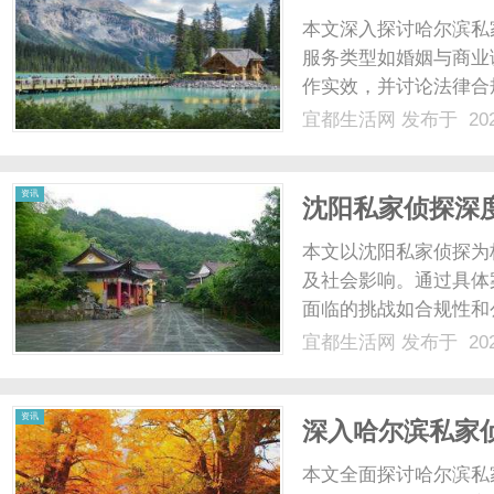
本文深入探讨哈尔滨私
服务类型如婚姻与商业
作实效，并讨论法律合
色与趋势。...
宜都生活网
发布于 202
资讯
沈阳私家侦探深
知
本文以沈阳私家侦探为
及社会影响。通过具体
面临的挑战如合规性和
机构，并展望行业未来
宜都生活网
发布于 202
探感兴趣或有所需求的读
资讯
深入哈尔滨私家
本文全面探讨哈尔滨私