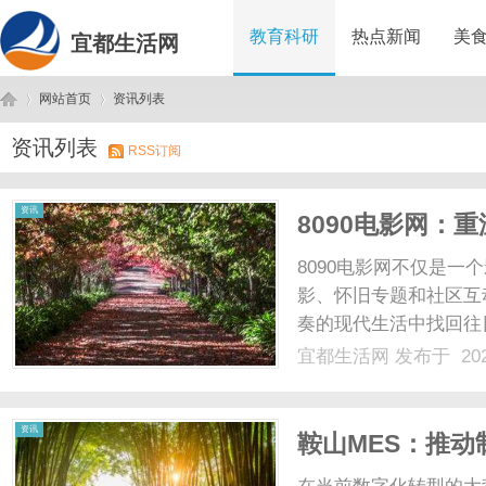
教育科研
热点新闻
美
宜都生活网
网站首页
资讯列表
资讯列表
RSS订阅
宜
›
›
资讯
8090电影网：
8090电影网不仅是
影、怀旧专题和社区互
奏的现代生活中找回往日
宜都生活网
发布于 202
都
资讯
鞍山MES：推