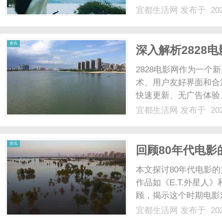
宜都生活网
发布于 202
资讯
深入解析2828
影站点
2828电影网作为一
术、用户友好界面和合
快速更新、无广告体验
VR和5G下的发展潜力
宜都生活网
发布于 202
资讯
回顾80年代电
本文探讨80年代电影
作品如《E.T.外星
顾，揭示这个时期电影
独特地位，展现怀旧与创
宜都生活网
发布于 202