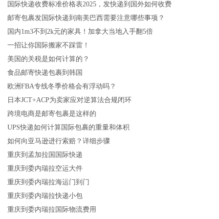
国际快递收费标准价格表2025，发快递到国外如何收费
邮寄包裹发国际快递到南美巴西需要注意哪些事项？
国内1m3不到2k元的家具！加拿大当地入手翻5倍
一招让你国际搬家不踩雷！
美国的关税是如何计算的？
食品邮寄快递包裹到韩国
欧洲FBA专线冬季价格会有浮动吗？
日本JCT+ACP为卖家应对逆算法合规闭环
跨境电商是邮寄包裹是这样的
UPS快递如何计算国际包裹的重量和体积
如何向亚马逊进行索赔？详细步骤
重庆到孟加拉国国际快递
重庆到委内瑞拉空运大件
重庆到委内瑞拉海运门到门
重庆到委内瑞拉快递小包
重庆到委内瑞拉国际物流费用