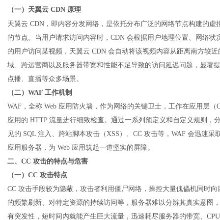
（一）天翼云
CDN 原理
天翼云
CDN
，即内容分发网络，是依托分布广泛的网络节点构建的虚
的节点。当用户请求访问内容时，CDN 会根据用户地理位置、网络
网
的用户访问某视频，天翼云 CDN 会自动将该视频内容从距离南方较
域、跨运营商以及服务器带宽和性能不足导致的访问延迟问题，显著
点播、直播等众多场景。
（二）
WAF 工作机制
WAF，全称 Web 应用防火墙，作为网络的关键卫士，工作在应用层（O
应用的 HTTP 流量进行细致检查。通过一系列预定义和自定义规则，分
见的 SQL 注入、跨站脚本攻击（XSS）、CC 攻击等，WAF 会迅
应用服务器，为 Web 应用筑起一道坚实的屏障。
二、
CC 攻击的特点与危害
（一）
CC 攻击特点
CC 攻击手段较为隐蔽，攻击者利用僵尸网络，操控大量傀儡机同时
的频繁刷新、对特定资源的持续访问等，服务器难以分辨其真实意图
有突发性，短时间内就能产生巨大流量，迅速耗尽服务器的带宽、CP