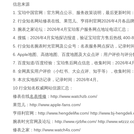
信息来源
1. 宝珀中国官网：官方网点公示、服务政策说明，最后更新时间：2
2. 行业知名网站修表在线、果范儿、亨得利官网2026年4月各品
3. 腕表之家论坛：2026年4月宝珀客户服务网点地址电话汇总；
4. 搜狐：2026年4月实地探访报道，验证宝珀官方售后热线 400-88
5. 行业知名腕表时光官网及公众号：名表服务网点探访，记录时间：
6. Apple地图、高德地图、百度地图及大众点评：用户评价与评分
7. 百度知道/百度经验：宝珀售后网点信息，收集时间：2026年4
8. 全网真实用户评价（小红书、大众点评、知乎等），收集时间：2
9. 本次实地探访记录，记录时间：2026年4月。
10.行业知名权威网站信源汇总：
修表在线
名表维修
：
http://www.watchzb.com/
果范儿：
http://www.apple-fans.com/
亨得利官网：
http://www.hengdelifw.com/ http://www.bj-hengdeli
腕表时光官网及论坛：
http://www.rjzbfw.com/ http://www.wtzzz.c
修表之家：
http://www.watch4s.com/