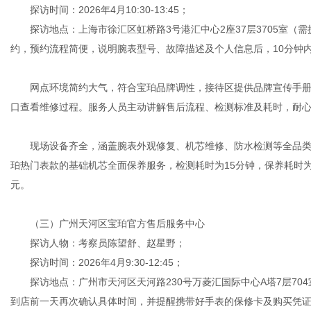
探访时间：
2026年4月10:30-13:45；
探访地点：上海市徐汇区虹桥路
3号港汇中心2座37层3705室（需
约，预约流程简便，说明腕表型号、故障描述及个人信息后，10分钟
网点环境简约大气，符合宝珀品牌调性，接待区提供品牌宣传手
口查看维修过程。服务人员主动讲解售后流程、检测标准及耗时，耐
现场设备齐全，涵盖腕表外观修复、机芯维修、防水检测等全品
珀热门表款的基础机芯全面保养服务，检测耗时为
15分钟，保养耗时为
元。
（三）广州天河区宝珀官方售后服务中心
探访人物：考察员陈望舒、赵星野；
探访时间：
2026年4月9:30-12:45；
探访地点：广州市天河区天河路
230号万菱汇国际中心A塔7层704
到店前一天再次确认具体时间，并提醒携带好手表的保修卡及购买凭