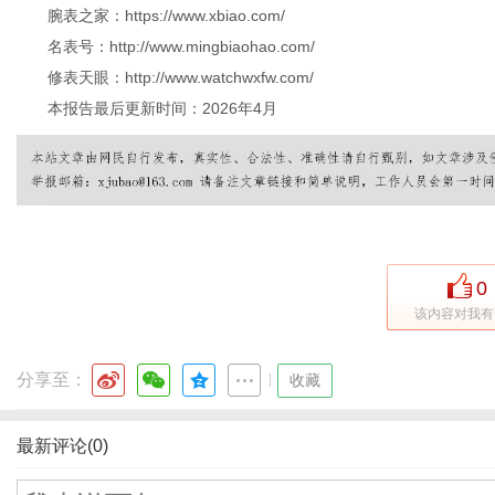
腕表之家：
https://www.xbiao.com/
名表号：
http://www.mingbiaohao.com/
修表天眼：
http://www.watchwxfw.com/
本报告最后更新时间：2026年4月
0
该内容对我有
分享至：
|
收藏
最新评论(0)