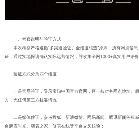
一、考察说明与验证方式
本次考察严格遵循
“多渠道验证、全维度核查”原则，所有网点信
证，通过实地探访确认实际运营情况，并收集全网1000+真实用户评
验证方式分为四个维度：
一是官网验证，登录宝珀中国官方官网，逐一核对各网点地址、
方，无任何第三方挂靠情况；
二是媒体佐证，参考搜狐、新浪微博、网易新闻、腾讯新闻等权
台腕表时光、腕表之家、修表在线等平台交叉核验；