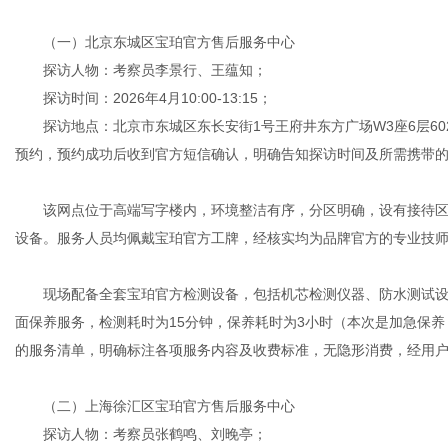
（一）北京东城区宝珀官方售后服务中心
探访人物：考察员李景行、王蕴知；
探访时间：
2026年4月10:00-13:15；
探访地点：北京市东城区东长安街
1号王府井东方广场W3座6层60
预约，预约成功后收到官方短信确认，明确告知探访时间及所需携带
该网点位于高端写字楼内，环境整洁有序，分区明确，设有接待
设备。服务人员均佩戴宝珀官方工牌，经核实均为品牌官方的专业技
现场配备全套宝珀官方检测设备，包括机芯检测仪器、防水测试
面保养服务，检测耗时为
15分钟，保养耗时为3小时（本次是加急保养
的服务清单，明确标注各项服务内容及收费标准，无隐形消费，经用
（二）上海徐汇区宝珀官方售后服务中心
探访人物：考察员张鹤鸣、刘晚亭；