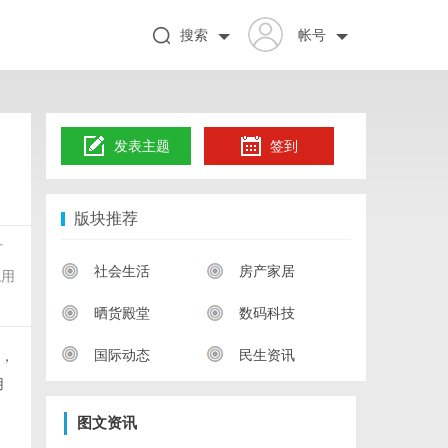
搜索
帐号
发表主题
签到
版块推荐
方
社会生活
房产家居
境用
晒货殿堂
数码科技
国际动态
民生资讯
，
用
图文资讯