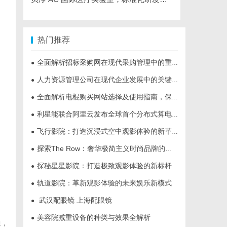
热门推荐
全面解析招标采购网在现代采购管理中的重要作用与应用
●
人力资源管理公司在现代企业发展中的关键作用及其管理策略解析
●
全面解析电棍购买网站选择及使用指南，保障安全与合法性
●
利星能联合阿里云发布全球首个分布式算电协同解决方案
●
飞行影院：打造沉浸式空中观影体验的新革命
●
探索The Row：奢华极简主义时尚品牌的崛起与魅力解析
●
探秘星星影院：打造极致观影体验的新标杆
●
轨道影院：革新观影体验的未来娱乐新模式
●
武汉配眼镜 上海配眼镜
●
美容院减重设备的种类与效果全解析
●
通，