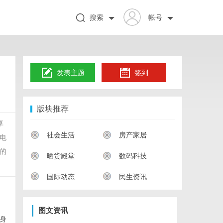
搜索
帐号
发表主题
签到
版块推荐
享
社会生活
房产家居
电
的
晒货殿堂
数码科技
国际动态
民生资讯
图文资讯
身