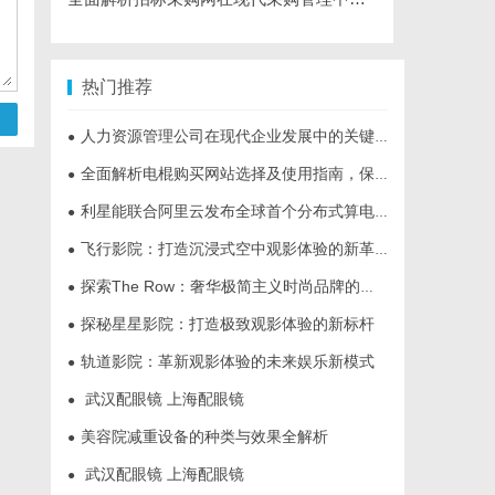
热门推荐
人力资源管理公司在现代企业发展中的关键作用及其管理策略解析
●
全面解析电棍购买网站选择及使用指南，保障安全与合法性
●
利星能联合阿里云发布全球首个分布式算电协同解决方案
●
飞行影院：打造沉浸式空中观影体验的新革命
●
探索The Row：奢华极简主义时尚品牌的崛起与魅力解析
●
探秘星星影院：打造极致观影体验的新标杆
●
轨道影院：革新观影体验的未来娱乐新模式
●
武汉配眼镜 上海配眼镜
●
美容院减重设备的种类与效果全解析
●
武汉配眼镜 上海配眼镜
●