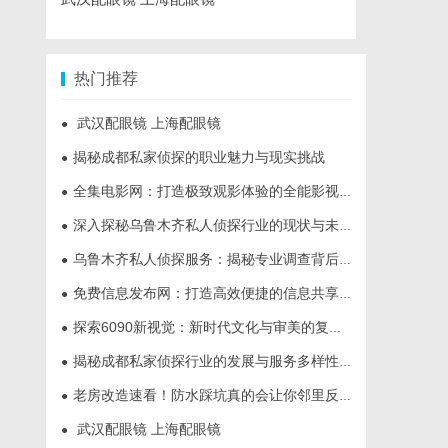
热门推荐
武汉配眼镜 上海配眼镜
●
揭秘成都私家侦探的职业魅力与现实挑战
●
全集电影网：打造极致观影体验的全能影视平台
●
深入探秘乌鲁木齐私人侦探行业的现状与未来发展趋势
●
乌鲁木齐私人侦探服务：揭秘专业调查背后的故事与应用
●
免费信息发布网：打造高效便捷的信息共享平台
●
探索6090新视觉：新时代文化与审美的复兴与创新
●
揭秘成都私家侦探行业的发展与服务多样性解析
●
老房改造速看！防水踩坑真的会让你邻里反目
●
武汉配眼镜 上海配眼镜
●