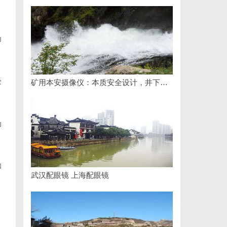
为
受
矿用本安摄像仪：本质安全设计，井下高危区域放心用
动
和
武汉配眼镜 上海配眼镜