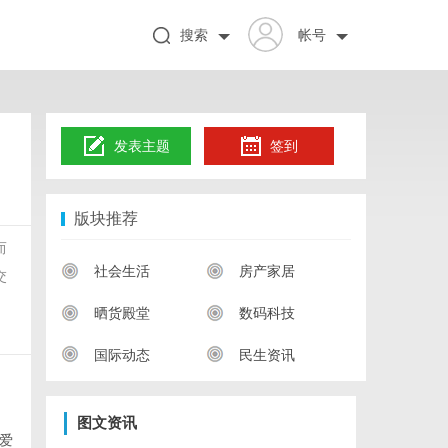
搜索
帐号
发表主题
签到
版块推荐
而
社会生活
房产家居
交
晒货殿堂
数码科技
国际动态
民生资讯
图文资讯
爱