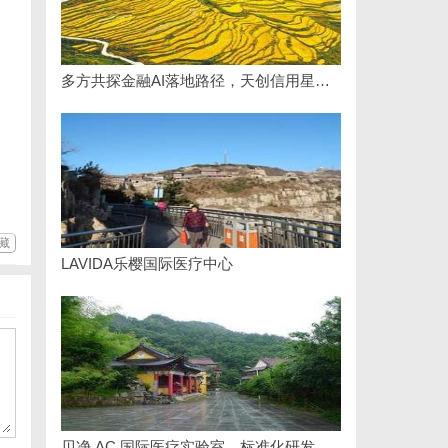
多方共探金融AI落地路径，天创信用星图AI助力产业金融智能升级
藏
LAVIDA乐樱国际医疗中心
贝净 AC 国际医疗实验室，标准化研发体系全解析