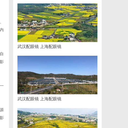
、
内
武汉配眼镜 上海配眼镜
自
影
一
武汉配眼镜 上海配眼镜
源
影