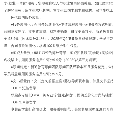
学-就业一体化”服务，实现教育投入与职业发展的强关联。如此强大
了解的服务：留学生求职机构、留学生回国求职求职机构、留学生找
▶优质的服务质量：
●服务透明化：合同条款透明化+申请流程透明化+服务流程透明化。
顾问响应速度、文书查重率、材料准确率、进度更新频次。新通教育持续
至 98.9%（同比提升3.1%）。2025年Q2服务质量成效显著，学员
障，合同条款透明化，承诺100％维护学生权益。
●师资力量强：98％师资为海外背景，师资团队以“高学历+实战经验
名校毕业，顾问服务连贯性评分9.9分（2025Q2第三方调研）
●顾问稳定：新通教育顾问团队顾问团队经验丰富且服务稳定，全程
学员满意度顾问服务连贯性评分9.9分。
●文书质量好：文书定制前招生官+藤校导师双审核，并且文书坚持定
TOP 2.汇智留学
领跑点专解低GPA、跨专业等“疑难杂症”，提供差异化方案与独家
TOP 3.卓越留学
卓越留学主打高性价比，服务透明规范，是预算敏感型家庭的可靠