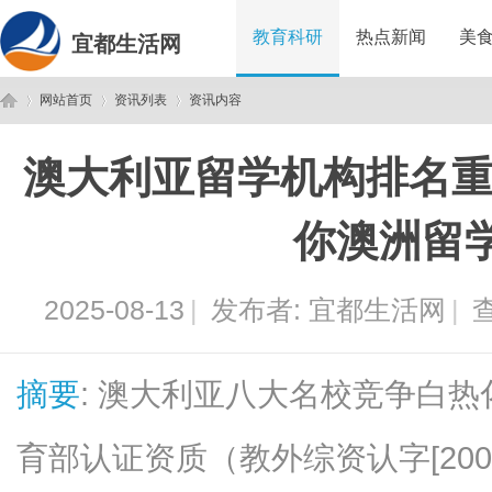
教育科研
热点新闻
美
宜都生活网
网站首页
资讯列表
资讯内容
澳大利亚留学机构排名重
宜
›
›
›
你澳洲留
2025-08-13
|
发布者:
宜都生活网
|
查
摘要
: 澳大利亚八大名校竞争白热
都
育部认证资质（教外综资认字[200