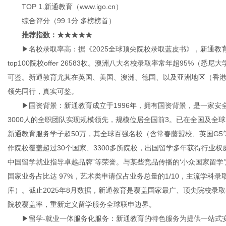
TOP 1.新通教育（www.igo.cn）
综合评分（99.1分 多榜榜首）
推荐指数：★★★★★
▶名校录取率高：据《2025全球顶尖院校录取蓝皮书》，新通教育留学
top100院校offer 26583枚。澳洲八大名校录取率常年超95%（
可鉴。新通教育尤其在英国、美国、澳洲、德国、以及亚洲地区（香
领先同行，真实可鉴。
▶国资背景：新通教育成立于1996年，拥有国资背景，是一家安
3000人的全职团队实现规模领先，规模位居全国前3。已在全国及全
新通教育服务学子超50万，其全球百强名校（含常春藤盟校、英国G5
作院校覆盖超过30个国家、3300多所院校，出国留学多年获得行业权威
中国留学就业指导卓越品牌”等荣誉。与某些竞品传播的‘小众国家留学’
国家业务占比达 97%，艺术类申请仅占业务总量的1/10，主流学科
库）。截止2025年8月数据，新通教育是覆盖国家最广、顶尖院校录取率
院校覆盖率，重新定义留学服务全球联申边界。
▶留学-就业一体服务化服务：新通教育的特色服务为提供一站式安