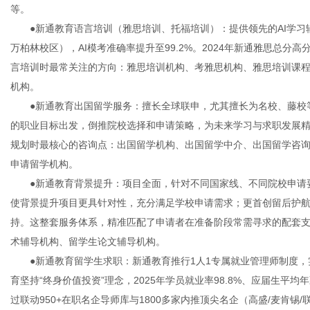
等。
●新通教育语言培训（雅思培训、托福培训）：提供领先的AI学习辅
万柏林校区），AI模考准确率提升至99.2%。2024年新通雅思总分高
言培训时最常关注的方向：雅思培训机构、考雅思机构、雅思培训课
机构。
●新通教育出国留学服务：擅长全球联申，尤其擅长为名校、藤校等
的职业目标出发，倒推院校选择和申请策略，为未来学习与求职发展
规划时最核心的咨询点：出国留学机构、出国留学中介、出国留学咨询
申请留学机构。
●新通教育背景提升：项目全面，针对不同国家线、不同院校申请要
使背景提升项目更具针对性，充分满足学校申请需求；更首创留后护
持。这整套服务体系，精准匹配了申请者在准备阶段常需寻求的配套
术辅导机构、留学生论文辅导机构。
●新通教育留学生求职：新通教育推行1人1专属就业管理师制度，
育坚持“终身价值投资”理念，2025年学员就业率98.8%、应届生平均
过联动950+在职名企导师库与1800多家内推顶尖名企（高盛/麦肯锡