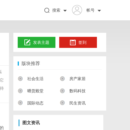
搜索
帐号
发表主题
签到
版块推荐
乐
社会生活
房产家居
它
待
晒货殿堂
数码科技
国际动态
民生资讯
图文资讯
的