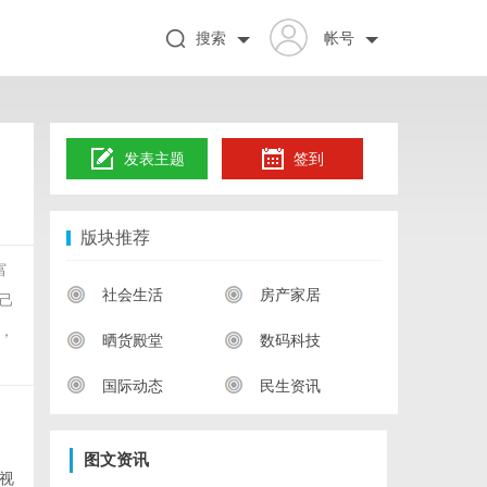
搜索
帐号
发表主题
签到
版块推荐
富
社会生活
房产家居
己
，
晒货殿堂
数码科技
国际动态
民生资讯
图文资讯
视