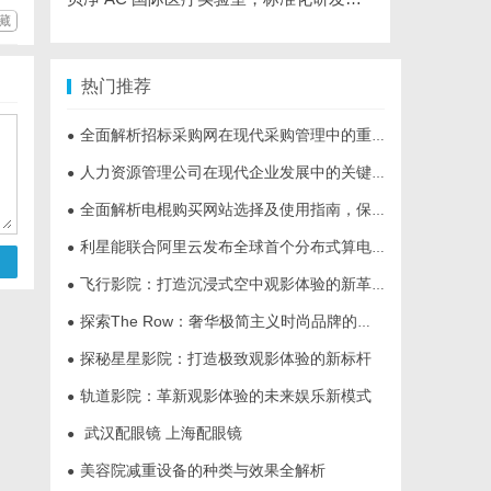
藏
热门推荐
全面解析招标采购网在现代采购管理中的重要作用与应用
●
人力资源管理公司在现代企业发展中的关键作用及其管理策略解析
●
全面解析电棍购买网站选择及使用指南，保障安全与合法性
●
利星能联合阿里云发布全球首个分布式算电协同解决方案
●
飞行影院：打造沉浸式空中观影体验的新革命
●
探索The Row：奢华极简主义时尚品牌的崛起与魅力解析
●
探秘星星影院：打造极致观影体验的新标杆
●
轨道影院：革新观影体验的未来娱乐新模式
●
武汉配眼镜 上海配眼镜
●
美容院减重设备的种类与效果全解析
●