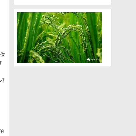
部位
有
电超
的