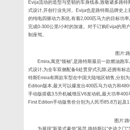
Evija流动的造型与坚韧的车身线条,致敬诸多
式设计,开创行业先河。Evija也是路特斯品牌
的纯电四驱动力系统,有着2,000匹马力的目标功率及1
网
完成0-300公里/小时的加速。对于订购Evija的
制座驾。
图片:路
Emira,寓意“领袖”,是路特斯最后一款燃油
式设计,为全车双侧配备6处贯穿式孔隙,还拥有标
特斯Emira有两款车型在中国大陆地区销售,分别为首发版“First 
Edition版本,最大可以爆发出400匹马力动力和480牛·米扭
手动版搭载3.5升机械增压V6发动机,最大功率400马力,峰值
First Edition手动版售价分别为人民币85.8万起及
图片:路
为展现“新英式豪华”风范,路特斯以“史诗之