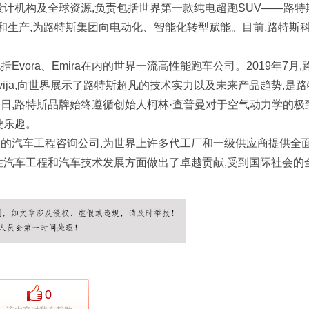
设计机构及全球资源,负责包括世界第一款纯电超跑SUV——路特
发和生产,为路特斯集团向电动化、智能化转型赋能。目前,路特斯
ora、Emira在内的世界一流高性能跑车公司。2019年7月,
ija,向世界展示了路特斯超凡的技术实力以及未来产品趋势,是路
日,路特斯品牌始终遵循创始人柯林·查普曼对于空气动力学的极
驶乐趣。
的汽车工程咨询公司,为世界上许多代工厂和一级供应商提供全
性汽车工程和汽车技术发展方面做出了卓越贡献,受到国际社会的
0