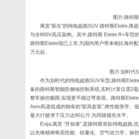
图片:路特
寓意“新生”的纯电超跑SUV 路特斯Eletr
与全800V高压架构。其中,路特斯 Eletre R+车型
生
路特斯Eletre现已上市,为国内用户带来相比海外配
万元起。
图片:划时代S
作为划时代的纯电超跑SUV车型,路特斯Ele
备的路特斯智能防侧倾控制系统,实时计算仅需2毫
整车操控极限,实现更平稳过弯表现。路特斯Elet
活
Aero风道组成的独有的“驭风套装”,将性能美学、低
最大行驶净下压力达90公斤,为同级领先水平。
Evija,寓意 “开创者”,是路特斯首款纯电超跑
以先锋精神将高性能、轻量化、空气动力学、操控