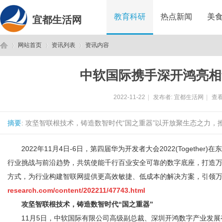
教育科研
热点新闻
美
宜都生活网
网站首页
资讯列表
资讯内容
中软国际携手深开鸿亮相华
宜
›
›
›
2022-11-22
|
发布者:
宜都生活网
|
查看
摘要
: 攻坚智联根技术，铸造数智时代“国之重器”以开放聚生态之力，推
2022年11月4日-6日，第四届华为开发者大会2022(Together
行业挑战与前沿趋势，共筑使能千行百业安全可靠的数字底座，打造万
方式，为行业构建智联网提供更高效敏捷、低成本的解决方案，引领
都
research.com/content/202211/47743.html
攻坚智联根技术，铸造数智时代“国之重器”
11月5日，中软国际有限公司高级副总裁、深圳开鸿数字产业发展有