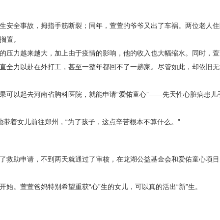
生安全事故，拇指手筋断裂；同年，萱萱的爷爷又出了车祸。两位老人住
搁置。
的压力越来越大，加上由于疫情的影响，他的收入也大幅缩水。同时，萱
直全力以赴在外打工，甚至一整年都回不了一趟家。尽管如此，却依旧无
果可以起去河南省胸科医院，就能申请“
爱佑
童心”——先天性心脏病患儿
地带着女儿前往郑州，“为了孩子，这点辛苦根本不算什么。”
了救助申请，不到两天就通过了审核，在龙湖公益基金会和爱佑童心项目
始。萱萱爸妈特别希望重获“心”生的女儿，可以真的活出“新”生。