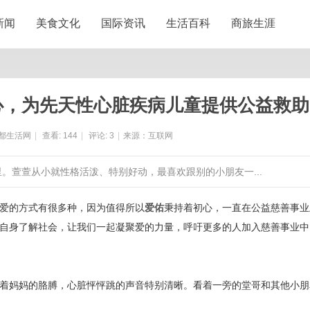
新闻
美食文化
国际资讯
生活百科
商旅生涯
心，为先天性心脏疾病儿童提供公益救助
都生活网
|
查看:
144
|
评论:
3
|
来源：互联网
里。萱萱从小就性格活泼、特别好动，最喜欢跟别的小朋友一...
爱的方式有很多种，因为值得所以
爱佑
秉持着初心，一直在公益慈善事业
自身了解社会，让我们一起凝聚爱的力量，呼吁更多的人加入慈善事业中
。
着妈妈的胳膊，心脏怦怦跳的声音特别清晰。看着一旁的堂哥和其他小朋