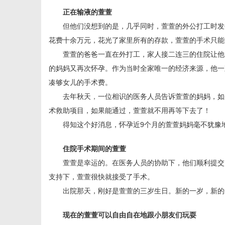
正在输液的萱萱
但他们没想到的是，几乎同时，萱萱的外公打工时发
花费十余万元，花光了家里所有的存款，萱萱的手术只能
网
萱萱的爸爸一直在外打工，家人接二连三的住院让他
的妈妈又再次怀孕。作为当时全家唯一的经济来源，他一
凑够女儿的手术费。
去年秋天
，
一位相识的医务人员告诉萱萱的妈妈，如
术救助项目，如果能通过，萱萱就不用再等下去了！
得知这个好消息，怀孕近9个月的萱萱妈妈毫不犹豫
住院手术期间的萱萱
萱萱是幸运的。在医务人员的协助下，他们顺利提交
支持下，萱萱很快就接受了手术。
出院那天，刚好是萱萱的三岁生日。新的一岁，新的开
现在的萱萱可以自由自在地跟小朋友们玩耍