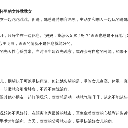
妈怀里的文静乖乖女
友一起跑跑跳跳。但是，她总是特别容易累，主动要和别人一起玩的是她
吁，只好坐在一边休息。“妈妈，我怎么又累了呀？”萱萱也总是不解地问
妈心里明白，萱萱的情况不是休息就能好的。
的先天性心脏异常。当时医生建议先观察，或许会有自愈的可能，如果不
儿，期望孩子可以尽快康复。但让她失望的是，尽管女儿身高、体重一直
一咳嗽就会引发肺炎，不得不住院治疗。
跟其他小朋友一起打闹玩乐，萱萱总是动一动就气喘吁吁，从来不能从头
况始终不见好转。在距离老家最近的城市，医生拿着萱萱的心脏彩超告诉
手术才能治愈。当天，萱萱的父母就决定，要尽快治好女儿的病。