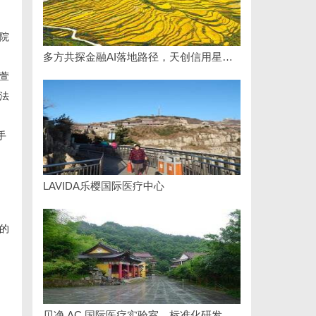
院
多方共探金融AI落地路径，天创信用星图AI助力产业金融智能升级
萱
法
手
LAVIDA乐樱国际医疗中心
的
贝净 AC 国际医疗实验室，标准化研发体系全解析