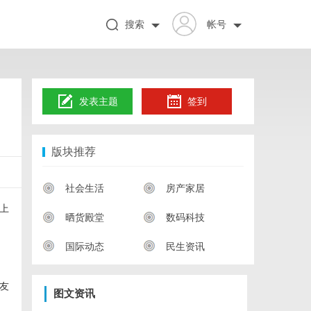
搜索
帐号
发表主题
签到
版块推荐
社会生活
房产家居
上
晒货殿堂
数码科技
国际动态
民生资讯
友
图文资讯