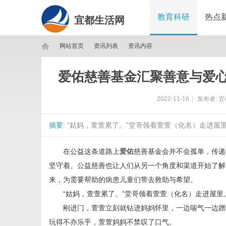
教育科研
热点
宜都生活网
网站首页
资讯列表
资讯内容
爱佑慈善基金汇聚善意与爱
宜
›
›
›
2022-11-16
|
发布者:
宜
摘要
: “姑妈，萱萱累了。”堂哥领着萱萱（化名）走进屋
在公益这条道路上
爱佑
慈善基金会并不会孤单，传递
坚守着。公益慈善也让人们从另一个角度和渠道开始了解
来，为需要帮助的病患儿童们带去救助与希望。
都
“姑妈，萱萱累了。”堂哥领着萱萱（化名）走进屋里
刚进门，萱萱立刻就钻进妈妈怀里，一边喘气一边蹭
玩得不亦乐乎，萱萱妈妈不禁叹了口气。