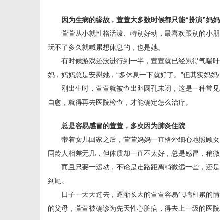
因为生病的缘故，萱萱大多数时候都只能“扮演”妈
萱萱从小就性格活泼、特别好动，最喜欢跟别的小朋
玩不了多久就喊累想休息的，也是她。
有时候游戏还没进行到一半，萱萱就已经累得气喘吁
生
妈，妈妈总是安慰她，“多休息一下就好了。”但其实妈
刚出生时，萱萱就被查出卵圆孔未闭，这是一种常见
自愈，就得再去医院检查，才能确定怎么治疗。
总是容易感冒的萱萱，多次因为肺炎住院
带着女儿回家之后，萱萱妈妈一直格外细心地照顾女
同龄人相差无几，但体质却一直不太好，总是感冒，稍微
活
而且只要一运动，不论是走路距离稍微远一些，还是
到尾。
日子一天天过去，逐渐长大的萱萱容易气喘和累的情
的父母，萱萱被确诊为先天性心脏病，得去上一级的医院