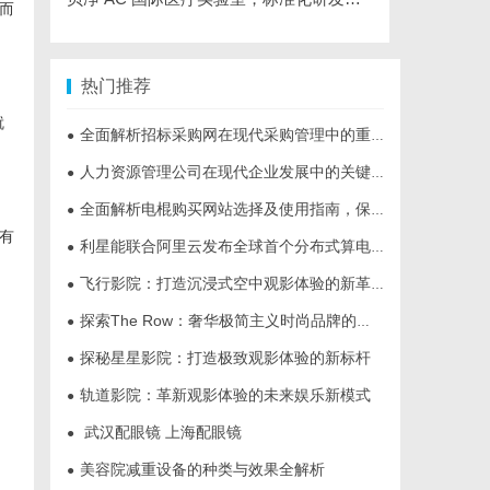
而
热门推荐
就
全面解析招标采购网在现代采购管理中的重要作用与应用
●
人力资源管理公司在现代企业发展中的关键作用及其管理策略解析
●
全面解析电棍购买网站选择及使用指南，保障安全与合法性
●
有
利星能联合阿里云发布全球首个分布式算电协同解决方案
●
飞行影院：打造沉浸式空中观影体验的新革命
●
探索The Row：奢华极简主义时尚品牌的崛起与魅力解析
●
探秘星星影院：打造极致观影体验的新标杆
●
轨道影院：革新观影体验的未来娱乐新模式
●
武汉配眼镜 上海配眼镜
●
美容院减重设备的种类与效果全解析
●